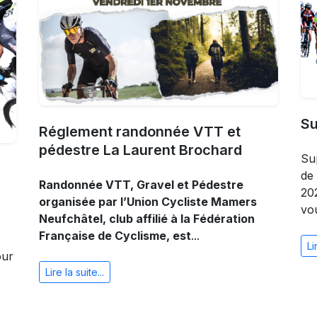
Su
Réglement randonnée VTT et
pédestre La Laurent Brochard
Su
de
Randonnée VTT, Gravel et Pédestre
20
organisée par l’Union Cycliste Mamers
vo
Neufchâtel, club affilié à la Fédération
Française de Cyclisme, est
...
Li
ur
Lire la suite...