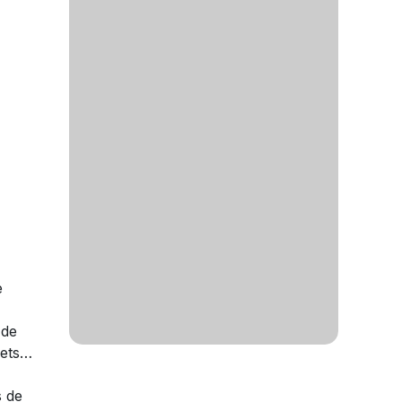
e
 de
plets…
s de