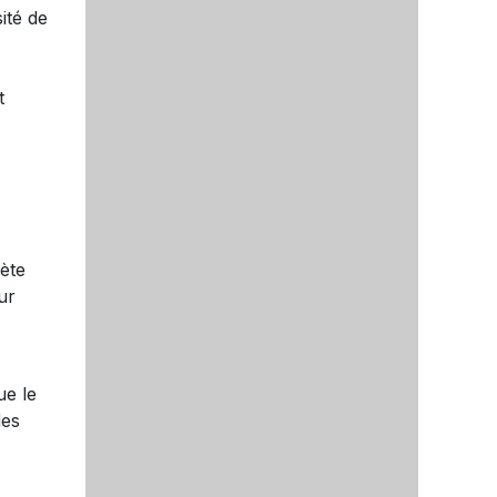
ité de
t
lète
ur
ue le
des